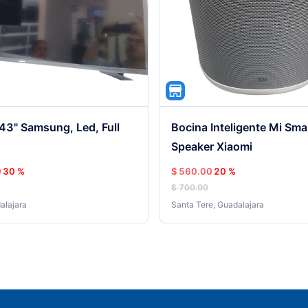
 43" Samsung, Led, Full
Bocina Inteligente Mi Sma
Speaker Xiaomi
0
30 %
$ 560.00
20 %
$ 700.00
alajara
Santa Tere
,
Guadalajara