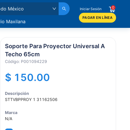
0
odo México
Iniciar Sesión
PAGAR EN LÍNEA
io Maxilana
acán y Navolato
tlán
osillo
Soporte Para Proyector Universal A
Techo 65cm
alajara
Código:
P001094229
ana
$ 150.00
cali
Mochis
Descripción
STTVBPPROY 1 31162506
Marca
N/A