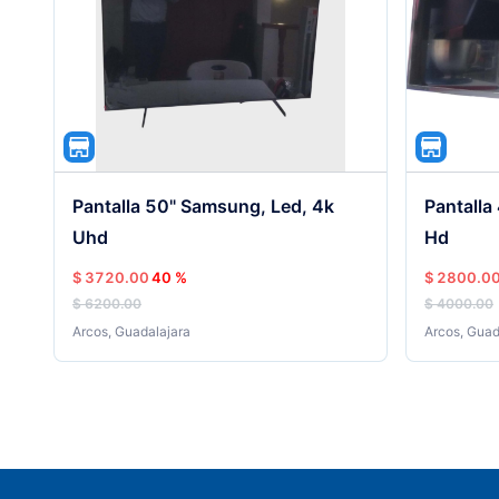
Pantalla 50" Samsung, Led, 4k
Pantalla
Uhd
Hd
$ 3720.00
40 %
$ 2800.0
$ 6200.00
$ 4000.00
Arcos
,
Guadalajara
Arcos
,
Guad