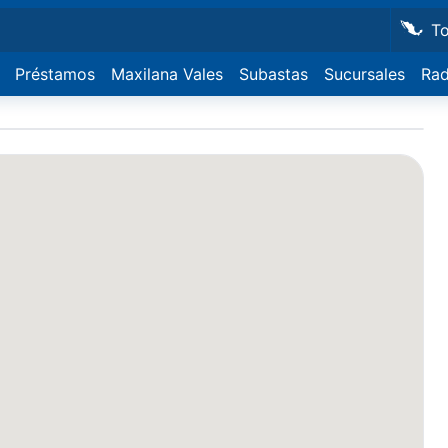
T
Préstamos
Maxilana Vales
Subastas
Sucursales
Rad
Culi
Maza
Herm
Guad
Tiju
Mexi
Los 