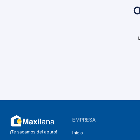
O
EMPRESA
¡Te sacamos del apuro!
Inicio