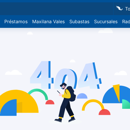
T
Préstamos
Maxilana Vales
Subastas
Sucursales
Rad
Culi
Maza
Herm
Guad
Tiju
Mexi
Los 